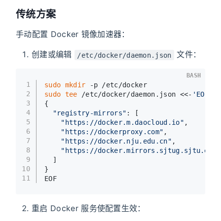
传统方案
手动配置 Docker 镜像加速器：
创建或编辑
文件：
/etc/docker/daemon.json
BASH
1
sudo
mkdir
 -p /etc/docker
2
sudo
tee
 /etc/docker/daemon.json <<-
'EOF'
3
{
4
"registry-mirrors"
: [
5
"https://docker.m.daocloud.io"
,
6
"https://dockerproxy.com"
,
7
"https://docker.nju.edu.cn"
,
8
"https://docker.mirrors.sjtug.sjtu.edu.
9
  ]
10
}
11
EOF
重启 Docker 服务使配置生效：