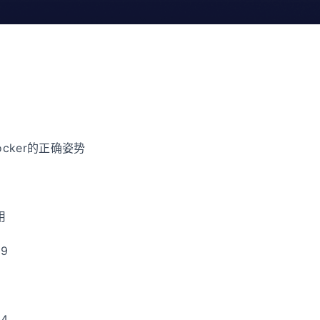
ocker的正确姿势
用
9
7
4