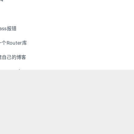
ass报错
个Router库
搭建自己的博客
router库
战
1
2