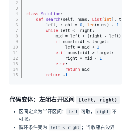
2
3
4
class
Solution
:
5
def
search
(
self, nums: 
List
[
int
], targe
6
        left, right = 
0
, 
len
(nums) - 
1
7
while
 left <= right:
8
            mid = left + (right - left) // 
9
if
 nums[mid] < target:
10
                left = mid + 
1
11
elif
 nums[mid] > target:
12
                right = mid - 
1
13
else
:
14
return
 mid
15
return
 -
1
代码变体：左闭右开区间
[left, right)
区间定义为半开区间：
可取，
不
left
right
可取。
循环条件变为
；当收缩右边界
left < right