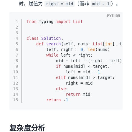
时，赋值为
（而非
）。
right = mid
mid - 1
PYTHON
1
from
 typing 
import
List
2
3
4
class
Solution
:
5
def
search
(
self, nums: 
List
[
int
], targe
6
        left, right = 
0
, 
len
(nums)
7
while
 left < right:
8
            mid = left + (right - left) // 
9
if
 nums[mid] < target:
10
                left = mid + 
1
11
elif
 nums[mid] > target:
12
                right = mid
13
else
:
14
return
 mid
15
return
 -
1
复杂度分析