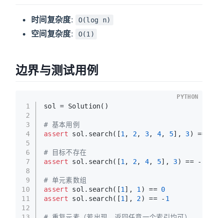
时间复杂度
:
O(log n)
空间复杂度
:
O(1)
边界与测试用例
PYTHON
1
sol = Solution()
2
3
# 基本用例
4
assert
 sol.search([
1
, 
2
, 
3
, 
4
, 
5
], 
3
) == 
2
5
6
# 目标不存在
7
assert
 sol.search([
1
, 
2
, 
4
, 
5
], 
3
) == -
1
8
9
# 单元素数组
10
assert
 sol.search([
1
], 
1
) == 
0
11
assert
 sol.search([
1
], 
2
) == -
1
12
13
# 重复元素（若出现，返回任意一个索引均可）