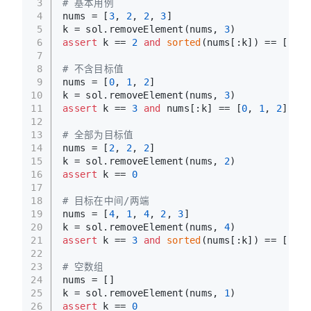
3
# 基本用例
4
nums = [
3
, 
2
, 
2
, 
3
]
5
k = sol.removeElement(nums, 
3
)
6
assert
 k == 
2
and
sorted
(nums[:k]) == [
2
, 
2
7
8
# 不含目标值
9
nums = [
0
, 
1
, 
2
]
10
k = sol.removeElement(nums, 
3
)
11
assert
 k == 
3
and
 nums[:k] == [
0
, 
1
, 
2
]
12
13
# 全部为目标值
14
nums = [
2
, 
2
, 
2
]
15
k = sol.removeElement(nums, 
2
)
16
assert
 k == 
0
17
18
# 目标在中间/两端
19
nums = [
4
, 
1
, 
4
, 
2
, 
3
]
20
k = sol.removeElement(nums, 
4
)
21
assert
 k == 
3
and
sorted
(nums[:k]) == [
1
, 
2
22
23
# 空数组
24
nums = []
25
k = sol.removeElement(nums, 
1
)
26
assert
 k == 
0