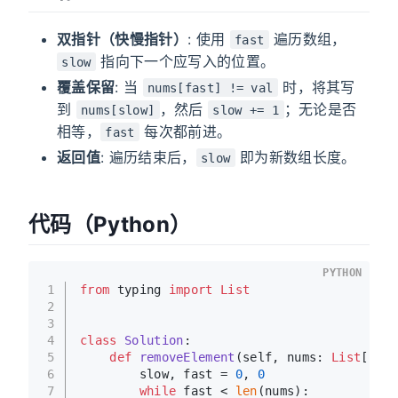
双指针（快慢指针）
: 使用
遍历数组，
fast
指向下一个应写入的位置。
slow
覆盖保留
: 当
时，将其写
nums[fast] != val
到
，然后
；无论是否
nums[slow]
slow += 1
相等，
每次都前进。
fast
返回值
: 遍历结束后，
即为新数组长度。
slow
代码（Python）
PYTHON
1
from
 typing 
import
List
2
3
4
class
Solution
:
5
def
removeElement
(
self, nums: 
List
[
int
]
6
        slow, fast = 
0
, 
0
7
while
 fast < 
len
(nums):