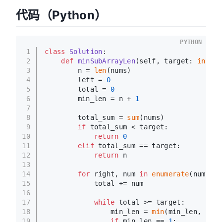
代码（Python）
PYTHON
1
class
Solution
:
2
def
minSubArrayLen
(
self, target: 
int
, n
3
        n = 
len
(nums)
4
        left = 
0
5
        total = 
0
6
        min_len = n + 
1
7
8
        total_sum = 
sum
(nums)
9
if
 total_sum < target:
10
return
0
11
elif
 total_sum == target:
12
return
 n
13
14
for
 right, num 
in
enumerate
(nums):
15
            total += num
16
17
while
 total >= target:
18
                min_len = 
min
(min_len, righ
19
if
 min_len == 
1
: