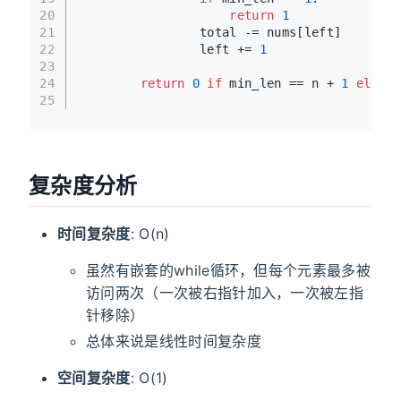
20
return
1
21
                total -= nums[left]
22
                left += 
1
23
24
return
0
if
 min_len == n + 
1
else
 m
25
复杂度分析
时间复杂度
: O(n)
虽然有嵌套的while循环，但每个元素最多被
访问两次（一次被右指针加入，一次被左指
针移除）
总体来说是线性时间复杂度
空间复杂度
: O(1)