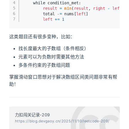
4
    while condition_met:
5
result
=
min
(
result
, 
right
-
left
+
6
        total 
-
=
 nums[
left
]
7
left
+
=
1
这类题目还有很多变种，比如：
找长度最大的子数组（条件相反）
元素可以为负数时需要其他方法
多条件约束的子数组问题
掌握滑动窗口思想对于解决数组区间类问题非常有帮
助！
力扣闯关记录-209
https://blog.devgaoy.cn/2025/11/10/leetcode-209/