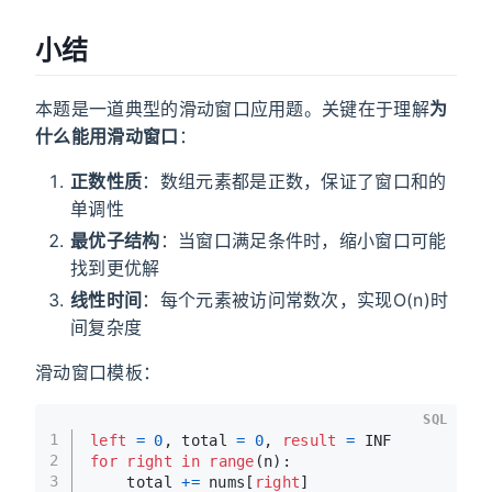
小结
本题是一道典型的滑动窗口应用题。关键在于理解
为
什么能用滑动窗口
：
正数性质
：数组元素都是正数，保证了窗口和的
单调性
最优子结构
：当窗口满足条件时，缩小窗口可能
找到更优解
线性时间
：每个元素被访问常数次，实现O(n)时
间复杂度
滑动窗口模板：
SQL
1
left
=
0
, total 
=
0
, 
result
=
 INF
2
for
right
in
range
(n):
3
    total 
+
=
 nums[
right
]